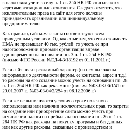
в налоговом учете в силу п. 1 ст. 256 НК РФ списываются
через амортизационные отчисления. Следует отметить, что
исключительные права на сайт для этого должны
принадлежать организации или индивидуальному
предпринимателю.
Как правило, сайты-магазины соответствуют всем
приведенным условиям. Однако отметим, что если стоимость
НМА не превышает 40 тыс. рублей, то учесть ее при
налогообложении прибыли организация вправе
единовременно на основании пп. 3 п. 1 ст. 254 НК РФ
(письмо ФНС России №ЕД-4-3/18192 от 01.11.2011 г.)
Если сайт носит рекламный характер (на нем выложены
информация о деятельности фирмы, ее контакты, адрес и т.д.),
то расходы на его создание можно учесть на основании пп. 28
п. 1 ст. 264 НК РФ как рекламные (письма №03-03-06/1/41 от
29.01.2007 г., №03-03-04/2/254 от 06.12.2006 г.)
Если же не выполняются условия о сроке полезного
использования или наличии исключительных прав, то затраты
на создание или приобретение сайта можно учесть при
исчислении налога на прибыль на основании пп. 26 п. 1 ст.
264 НК РФ как расходы на покупку программ и баз данных
или как другие расходы, связанные с производством и