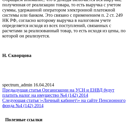
полученная от реализации товара, то есть выручка с учетом
суммы, удержанной оператором электронной платежной
системы или банком. Это связано с применением п. 2 ст. 249
НК РФ, согласно которому выручка в налоговом учете
определяется исходя из всех поступлений, связанных с
расчетами за реализованный товар, то есть исходя из цены, по
которой он реализуется.
Н. Скворцова
spectrum_admin
16.04.2014
Предыдущая статья
Организации на УСН и ЕНВД будут
платить налог на имущество №4 (142) 2014
Следующая статья
\»Личный кабинет\» на сайте Пенсионного
фонда №4 (142) 2014
Полезные ссылки