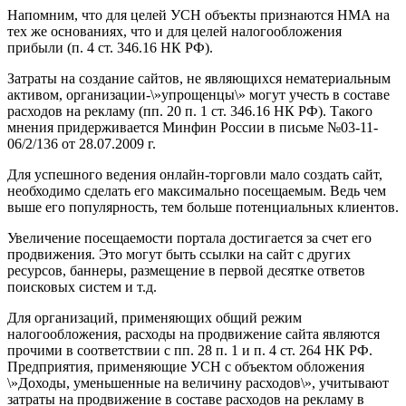
Напомним, что для целей УСН объекты признаются НМА на
тех же основаниях, что и для целей налогообложения
прибыли (п. 4 ст. 346.16 НК РФ).
Затраты на создание сайтов, не являющихся нематериальным
активом, организации-\»упрощенцы\» могут учесть в составе
расходов на рекламу (пп. 20 п. 1 ст. 346.16 НК РФ). Такого
мнения придерживается Минфин России в письме №03-11-
06/2/136 от 28.07.2009 г.
Для успешного ведения онлайн-торговли мало создать сайт,
необходимо сделать его максимально посещаемым. Ведь чем
выше его популярность, тем больше потенциальных клиентов.
Увеличение посещаемости портала достигается за счет его
продвижения. Это могут быть ссылки на сайт с других
ресурсов, баннеры, размещение в первой десятке ответов
поисковых систем и т.д.
Для организаций, применяющих общий режим
налогообложения, расходы на продвижение сайта являются
прочими в соответствии с пп. 28 п. 1 и п. 4 ст. 264 НК РФ.
Предприятия, применяющие УСН с объектом обложения
\»Доходы, уменьшенные на величину расходов\», учитывают
затраты на продвижение в составе расходов на рекламу в