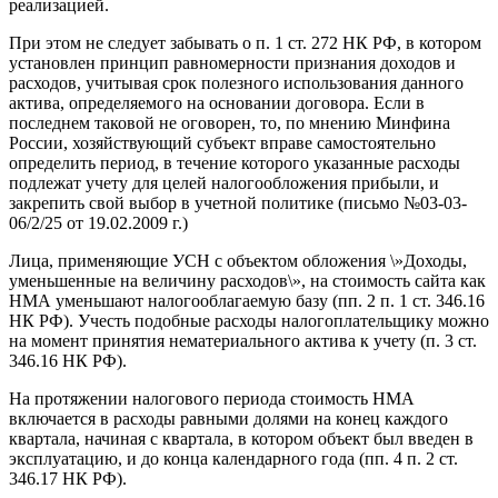
реализацией.
При этом не следует забывать о п. 1 ст. 272 НК РФ, в котором
установлен принцип равномерности признания доходов и
расходов, учитывая срок полезного использования данного
актива, определяемого на основании договора. Если в
последнем таковой не оговорен, то, по мнению Минфина
России, хозяйствующий субъект вправе самостоятельно
определить период, в течение которого указанные расходы
подлежат учету для целей налогообложения прибыли, и
закрепить свой выбор в учетной политике (письмо №03-03-
06/2/25 от 19.02.2009 г.)
Лица, применяющие УСН с объектом обложения \»Доходы,
уменьшенные на величину расходов\», на стоимость сайта как
НМА уменьшают налогооблагаемую базу (пп. 2 п. 1 ст. 346.16
НК РФ). Учесть подобные расходы налогоплательщику можно
на момент принятия нематериального актива к учету (п. 3 ст.
346.16 НК РФ).
На протяжении налогового периода стоимость НМА
включается в расходы равными долями на конец каждого
квартала, начиная с квартала, в котором объект был введен в
эксплуатацию, и до конца календарного года (пп. 4 п. 2 ст.
346.17 НК РФ).