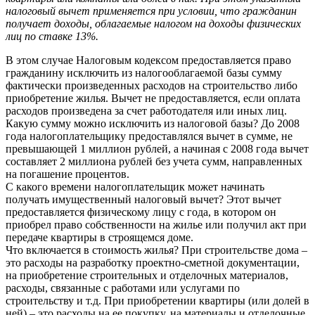
налоговый вычет применяется при условии, что гражданин
получает доходы, облагаемые налогом на доходы физических
лиц по ставке 13%.
В этом случае Налоговым кодексом предоставляется право
гражданину исключить из налогооблагаемой базы сумму
фактически произведенных расходов на строительство либо
приобретение жилья. Вычет не предоставляется, если оплата
расходов произведена за счет работодателя или иных лиц.
Какую сумму можно исключить из налоговой базы? До 2008
года налогоплательщику предоставлялся вычет в сумме, не
превышающей 1 миллион рублей, а начиная с 2008 года вычет
составляет 2 миллиона рублей без учета сумм, направленных
на погашение процентов.
С какого времени налогоплательщик может начинать
получать имущественный налоговый вычет? Этот вычет
предоставляется физическому лицу с года, в котором он
приобрел право собственности на жилье или получил акт при
передаче квартиры в строящемся доме.
Что включается в стоимость жилья? При строительстве дома –
это расходы на разработку проектно-сметной документации,
на приобретение строительных и отделочных материалов,
расходы, связанные с работами или услугами по
строительству и т.д. При приобретении квартиры (или долей в
ней) – это расходы на ее покупку, на материалы и отделочные