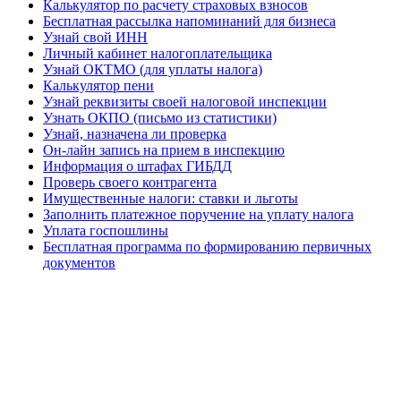
Калькулятор по расчету страховых взносов
Бесплатная рассылка напоминаний для бизнеса
Узнай свой ИНН
Личный кабинет налогоплательщика
Узнай ОКТМО (для уплаты налога)
Калькулятор пени
Узнай реквизиты своей налоговой инспекции
Узнать ОКПО (письмо из статистики)
Узнай, назначена ли проверка
Он-лайн запись на прием в инспекцию
Информация о штафах ГИБДД
Проверь своего контрагента
Имущественные налоги: ставки и льготы
Заполнить платежное поручение на уплату налога
Уплата госпошлины
Бесплатная программа по формированию первичных
документов