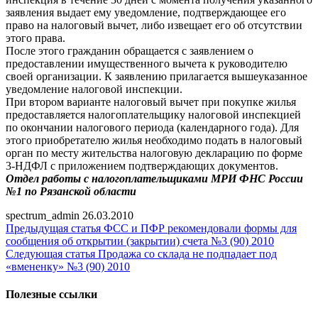
заявления выдает ему уведомление, подтверждающее его
право на налоговый вычет, либо извещает его об отсутствии
этого права.
После этого гражданин обращается с заявлением о
предоставлении имущественного вычета к руководителю
своей организации. К заявлению прилагается вышеуказанное
уведомление налоговой инспекции.
При втором варианте налоговый вычет при покупке жилья
предоставляется налогоплательщику налоговой инспекцией
по окончании налогового периода (календарного года). Для
этого приобретателю жилья необходимо подать в налоговый
орган по месту жительства налоговую декларацию по форме
3-НДФЛ с приложением подтверждающих документов.
Отдел работы с налогоплательщиками МРИ ФНС России
№1 по Рязанской области
spectrum_admin
26.03.2010
Предыдущая статья
ФСС и ПФР рекомендовали формы для
сообщения об открытии (закрытии) счета №3 (90) 2010
Следующая статья
Продажа со склада не подпадает под
«вмененку» №3 (90) 2010
Полезные ссылки