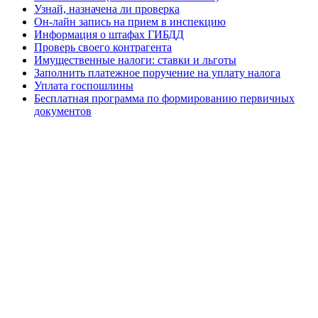
Узнай, назначена ли проверка
Он-лайн запись на прием в инспекцию
Информация о штафах ГИБДД
Проверь своего контрагента
Имущественные налоги: ставки и льготы
Заполнить платежное поручение на уплату налога
Уплата госпошлины
Бесплатная программа по формированию первичных
документов