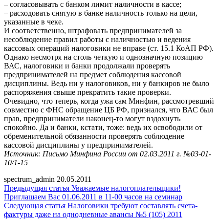
– согласовывать с банком лимит наличности в кассе;
– расходовать снятую в банке наличность только на цели,
указанные в чеке.
И соответственно, штрафовать предпринимателей за
несоблюдение правил работы с наличностью и ведения
кассовых операций налоговики не вправе (ст. 15.1 КоАП РФ).
Однако несмотря на столь четкую и однозначную позицию
ВАС, налоговики и банки продолжали проверять
предпринимателей на предмет соблюдения кассовой
дисциплины. Ведь ни у налоговиков, ни у банкиров не было
распоряжения свыше прекратить такие проверки.
Очевидно, что теперь, когда ужа сам Минфин, рассмотревший
совместно с ФНС обращение ЦБ РФ, признался, что ВАС был
прав, предприниматели наконец-то могут вздохнуть
спокойно. Да и банки, кстати, тоже: ведь их освободили от
обременительной обязанности проверять соблюдение
кассовой дисциплины у предпринимателей.
Источник: Письмо Минфина России от 02.03.2011 г. №03-01-
10/1-15
spectrum_admin
20.05.2011
Предыдущая статья
Уважаемые налогоплательщики!
Приглашаем Вас 01.06.2011 в 11-00 часов на семинар
Следующая статья
Налоговики требуют составлять счета-
фактуры даже на однодневные авансы №5 (105) 2011