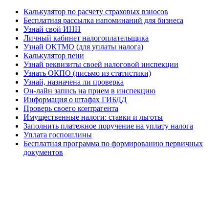
Калькулятор по расчету страховых взносов
Бесплатная рассылка напоминаний для бизнеса
Узнай свой ИНН
Личный кабинет налогоплательщика
Узнай ОКТМО (для уплаты налога)
Калькулятор пени
Узнай реквизиты своей налоговой инспекции
Узнать ОКПО (письмо из статистики)
Узнай, назначена ли проверка
Он-лайн запись на прием в инспекцию
Информация о штафах ГИБДД
Проверь своего контрагента
Имущественные налоги: ставки и льготы
Заполнить платежное поручение на уплату налога
Уплата госпошлины
Бесплатная программа по формированию первичных
документов