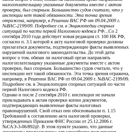
налогоплательщику указанные документы вместе с актом
проверки, был спорным. Большинство судов считало, что у
инспекции нет такой обязанности. Эта точка зрения
отражена, например, в Решении ВАС РФ от 09.04.2009 г.
№ВАС-2199/09. Подробнее см. в Энциклопедии спорных
ситуаций по части первой Налогового кодекса РФ…
Со 2
сентября 2010 года действует новая редакция ст. 100 НК РФ,
согласно п. 3.1 которой к акту налоговой проверки должны
прилагаться документы, подтверждающие факты выявленных
нарушений налогового законодательства. До этой даты
вопрос о том, обязан ли налоговый орган направлять
налогоплательщику указанные документы вместе с актом
проверки, был спорным. Большинство судов считало, что у
инспекции нет такой обязанности. Эта точка зрения отражена,
например, в Решении ВАС РФ от 09.04.2009 г. №ВАС-2199/09.
Подробнее см. в Энциклопедии спорных ситуаций по части
первой Налогового кодекса РФ.
Однако и после 2 сентября 2010 г. инспекции не начали
прикладывать к актам проверки копии документов,
подтверждающих выявленные факты налоговых
правонарушений. Свой отказ они обосновывали п. 1.15
Требований к составлению акта налоговой проверки,
утвержденных Приказом ФНС России от 25.12.2006 г.
№САЭ-3-06/892@. В этом пункте указано, что данные
документы предназначены для служебного пользования.