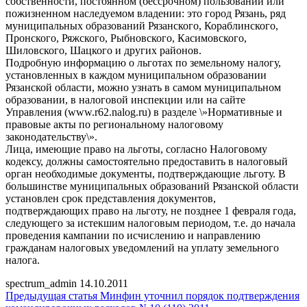
собственности, постоянном (бессрочном) пользовании или
пожизненном наследуемом владении: это город Рязань, ряд
муниципальных образований Рязанского, Кораблинского,
Пронского, Ряжского, Рыбновского, Касимовского,
Шиловского, Шацкого и других районов.
Подробную информацию о льготах по земельному налогу,
установленных в каждом муниципальном образовании
Рязанской области, можно узнать в самом муниципальном
образовании, в налоговой инспекции или на сайте
Управления (www.r62.nalog.ru) в разделе \»Нормативные и
правовые акты по региональному налоговому
законодательству\».
Лица, имеющие право на льготы, согласно Налоговому
кодексу, должны самостоятельно предоставить в налоговый
орган необходимые документы, подтверждающие льготу. В
большинстве муниципальных образований Рязанской области
установлен срок представления документов,
подтверждающих право на льготу, не позднее 1 февраля года,
следующего за истекшим налоговым периодом, т.е. до начала
проведения кампании по исчислению и направлению
гражданам налоговых уведомлений на уплату земельного
налога.
spectrum_admin
14.10.2011
Предыдущая статья
Минфин уточнил порядок подтверждения