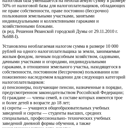
налоговая база уменьшается на необлагаемую сумму в размере
50% от налоговой базы для налогоплательщиков, обладающих
не праве собственности, праве постоянно (бессрочно)
пользования земельными участками, занятыми
индивидуальными и коллективными гаражами и
хозяйственными блоками.
(в ред. Решения Рязанской городской Думы от 29.11.2010 г.
№688-I).
Установлена необлагаемая налогом сумма в размере 10 000
рублей на одного налогоплательщика за земли, занимаемые
жилым фондом, личным подсобным хозяйством, садовыми,
дачными участками и огородами, индивидуальными
гаражами, в отношении земельного участка, находящегося в
собственности, постоянном (бессрочном) пользовании или
пожизненно наследуемом владении для следующих категорий
налогоплательщиков:
а) пенсионеры, получающие пенсии, назначенные в порядке,
предусмотренном законодательством Российской Федерации;
б) граждане — члены семей, в составе которых имеются трое
и более детей в возрасте до 18 лет;
в) сироты — учащиеся общеобразовательных учебных
заведений и сироты — студенты высших, средних
специальных, профессионально- технических учебных
заведений дневной формы обучения, а также