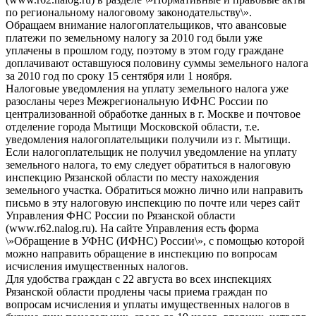
по региональному налоговому законодательству\».
Обращаем внимание налогоплательщиков, что авансовые
платежи по земельному налогу за 2010 год были уже
уплачены в прошлом году, поэтому в этом году граждане
доплачивают оставшуюся половину суммы земельного налога
за 2010 год по сроку 15 сентября или 1 ноября.
Налоговые уведомления на уплату земельного налога уже
разосланы через Межрегиональную ИФНС России по
централизованной обработке данных в г. Москве и почтовое
отделение города Мытищи Московской области, т.е.
уведомления налогоплательщики получили из г. Мытищи.
Если налогоплательщик не получил уведомление на уплату
земельного налога, то ему следует обратиться в налоговую
инспекцию Рязанской области по месту нахождения
земельного участка. Обратиться можно лично или направить
письмо в эту налоговую инспекцию по почте или через сайт
Управления ФНС России по Рязанской области
(www.r62.nalog.ru). На сайте Управления есть форма
\»Обращение в УФНС (ИФНС) России\», с помощью которой
можно направить обращение в инспекцию по вопросам
исчисления имущественных налогов.
Для удобства граждан с 22 августа во всех инспекциях
Рязанской области продлены часы приема граждан по
вопросам исчисления и уплаты имущественных налогов в