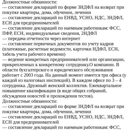
Должностные обязанности:
— составление деклараций по форме 3НДФЛ на возврат при
покупке квартиры, дома, обучении, лечении
— составление деклараций по ЕНВД, УСНО, НДС, 3НДФЛ,
ЕСН для предпринимателей
— составление деклараций по наемным работникам: ФСС,
ПФР, ЕСН, индивидуальные сведения, 2НДФЛ
— передача отчетности через интернет
— составление первичных документов по учету кадров
(платежные, расчетные ведомости, карточки НДФЛ, ЕСН,
табель учета рабочего времени)
— ведение конкретных предпринимателей или организации,
прикрепленных к конкретному сотруднику.О компании. В
области бухгалтерского и юридического обслуживания
работает с 2003 года. На данный момент имеется три офиса (у
каждой из налоговых инспекций). В каждом офисе по 3 – 4
сотрудника. Дружный женский коллектив. Ежеквартальное
повышение квалификации (в виде общих собраний,
обсуждения новостей и прохождения тестов).
Должностные обязанности:
— составление деклараций по форме 3НДФЛ на возврат при
покупке квартиры, дома, обучении, лечении
— составление деклараций по ЕНВД, УСНО, НДС, 3НДФЛ,
ЕСН для предпринимателей
— составление деклараций по наемным работникам: ФСС,