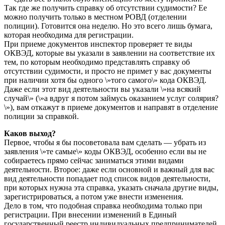
Так где же получить справку об отсутствии судимости? Ее
можно получить только в местном РОВД (отделении
полиции). Готовится она неделю. Но это всего лишь бумага,
которая необходима для регистрации.
При приеме документов инспектор проверяет те виды
ОКВЭД, которые вы указали в заявлении на соответствие их
тем, по которым необходимо представлять справку об
отсутствии судимости, и просто не примет у вас документы
при наличии хотя бы одного \»того самого\» кода ОКВЭД.
Даже если этот вид деятельности вы указали \»на всякий
случай\» (\»а вдруг я потом займусь оказанием услуг солярия?
\»), вам откажут в приеме документов и направят в отделение
полиции за справкой.
Каков выход?
Первое, чтобы я бы посоветовала вам сделать — убрать из
заявления \»те самые\» коды ОКВЭД, особенно если вы не
собираетесь прямо сейчас заниматься этими видами
деятельности. Второе: даже если основной и важный для вас
вид деятельности попадает под список видов деятельности,
при которых нужна эта справка, указать сначала другие виды,
зарегистрироваться, а потом уже внести изменения.
Дело в том, что подобная справка необходима только при
регистрации. При внесении изменений в Единый
государственный реестр индивидуальных предпринимателей