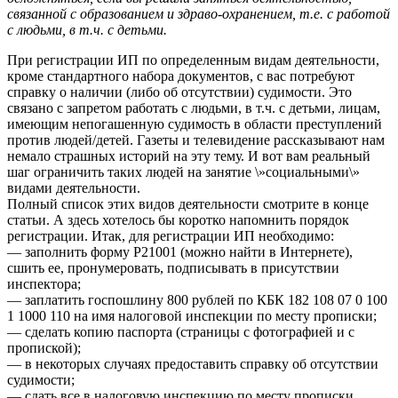
связанной с образованием и здраво-охранением, т.е. с работой
с людьми, в т.ч. с детьми.
При регистрации ИП по определенным видам деятельности,
кроме стандартного набора документов, с вас потребуют
справку о наличии (либо об отсутствии) судимости. Это
связано с запретом работать с людьми, в т.ч. с детьми, лицам,
имеющим непогашенную судимость в области преступлений
против людей/детей. Газеты и телевидение рассказывают нам
немало страшных историй на эту тему. И вот вам реальный
шаг ограничить таких людей на занятие \»социальными\»
видами деятельности.
Полный список этих видов деятельности смотрите в конце
статьи. А здесь хотелось бы коротко напомнить порядок
регистрации. Итак, для регистрации ИП необходимо:
— заполнить форму Р21001 (можно найти в Интернете),
сшить ее, пронумеровать, подписывать в присутствии
инспектора;
— заплатить госпошлину 800 рублей по КБК 182 108 07 0 100
1 1000 110 на имя налоговой инспекции по месту прописки;
— сделать копию паспорта (страницы с фотографией и с
пропиской);
— в некоторых случаях предоставить справку об отсутствии
судимости;
— сдать все в налоговую инспекцию по месту прописки.