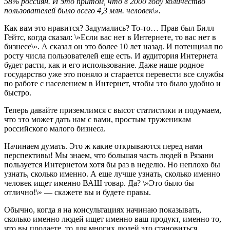
58% россиян. И это притом, что в 2000 году количество
пользователей было всего 4,3 млн. человек\».
Как вам это нравится? Задумались? То-то… Прав был Билл
Гейтс, когда сказал: \»Если вас нет в Интернете, то вас нет в
бизнесе\». А сказал он это более 10 лет назад. И потенциал по
росту числа пользователей еще есть. И аудитория Интернета
будет расти, как и его использование. Даже наше родное
государство уже это поняло и старается перевести все службы
по работе с населением в Интернет, чтобы это было удобно и
быстро.
Теперь давайте приземлимся с высот статистики и подумаем,
что это может дать нам с вами, простым труженикам
российского малого бизнеса.
Начинаем думать. Это ж какие открываются перед нами
перспективы! Мы знаем, что большая часть людей в Рязани
пользуется Интернетом хотя бы раз в неделю. Но неплохо бы
узнать, сколько именно. А еще лучше узнать, сколько именно
человек ищет именно ВАШ товар. Да? \»Это было бы
отлично!\» — скажете вы и будете правы.
Обычно, когда я на консультациях начинаю показывать,
сколько именно людей ищет именно ваш продукт, именно то,
что вы продаете, то для многих людей это становиться