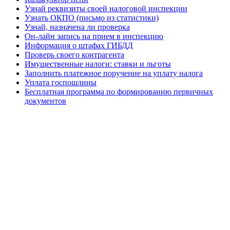
Узнай реквизиты своей налоговой инспекции
Узнать ОКПО (письмо из статистики)
Узнай, назначена ли проверка
Он-лайн запись на прием в инспекцию
Информация о штафах ГИБДД
Проверь своего контрагента
Имущественные налоги: ставки и льготы
Заполнить платежное поручение на уплату налога
Уплата госпошлины
Бесплатная программа по формированию первичных
документов