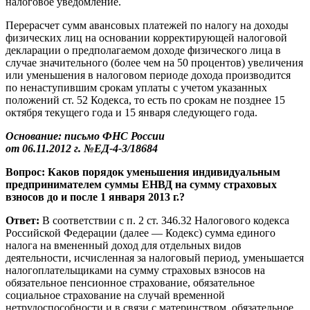
налоговое уведомление.
Перерасчет сумм авансовых платежей по налогу на доходы
физических лиц на основании корректирующей налоговой
декларации о предполагаемом доходе физического лица в
случае значительного (более чем на 50 процентов) увеличения
или уменьшения в налоговом периоде дохода производится
по ненаступившим срокам уплаты с учетом указанных
положений ст. 52 Кодекса, то есть по срокам не позднее 15
октября текущего года и 15 января следующего года.
Основание: письмо ФНС России
от 06.11.2012 г. №ЕД-4-3/18684
Вопрос: Каков порядок уменьшения индивидуальным
предпринимателем суммы ЕНВД на сумму страховых
взносов до и после 1 января 2013 г.?
Ответ:
В соответствии с п. 2 ст. 346.32 Налогового кодекса
Российской Федерации (далее — Кодекс) сумма единого
налога на вмененный доход для отдельных видов
деятельности, исчисленная за налоговый период, уменьшается
налогоплательщиками на сумму страховых взносов на
обязательное пенсионное страхование, обязательное
социальное страхование на случай временной
нетрудоспособности и в связи с материнством, обязательное