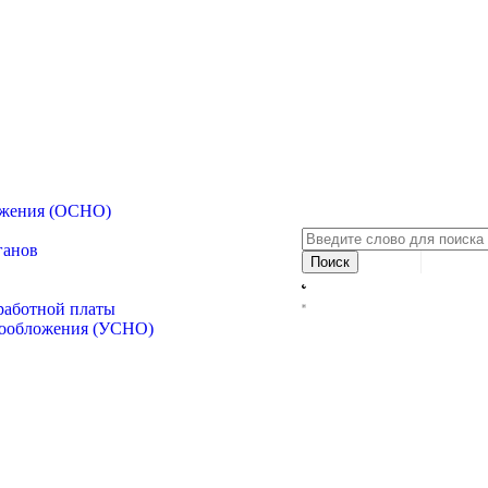
ожения (ОСНО)
ганов
аработной платы
гообложения (УСНО)