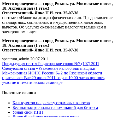
Место проведения — город Рязань, ул. Московское шоссе ,
18, Актовый зал (1 этаж)
Ответственный- Янко Н.И. тел. 35-07-38
по теме : «Налог на доходы физических лиц. Предоставление
стандартных, социальных и имущественных налоговых
вычетов. Об услугах оказываемых налогоплательщикам в
электронном виде».
Место проведения — город Рязань, ул. Московское шоссе ,
18, Актовый зал (1 этаж)
Ответственный- Янко Н.И. тел. 35-07-38
spectrum_admin
20.07.2011
Предыдущая статья
Редакторское слово №7 (107) 2011
Следующая статья
«Уважаемые налогоплательщики!
Межрайонная ИФНС России № 2 по Рязанской области
приглашает Вас 29 июля 2011 года в 10.00 часов принять
участие в тематическом семинаре
Полезные ссылки
Калькулятор по расчету страховых взносов
Бесплатная рассылка напоминаний для бизнеса
Узнай свой ИНН
Личный кабинет налогоплательщика