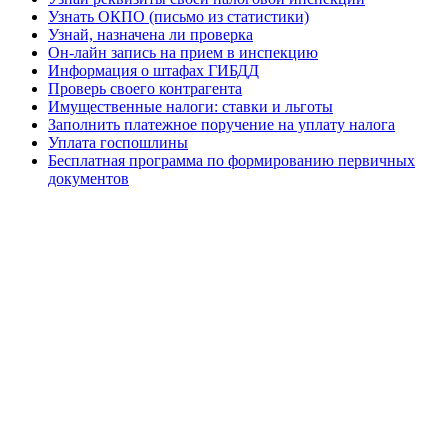
Узнать ОКПО (письмо из статистики)
Узнай, назначена ли проверка
Он-лайн запись на прием в инспекцию
Информация о штафах ГИБДД
Проверь своего контрагента
Имущественные налоги: ставки и льготы
Заполнить платежное поручение на уплату налога
Уплата госпошлины
Бесплатная программа по формированию первичных
документов