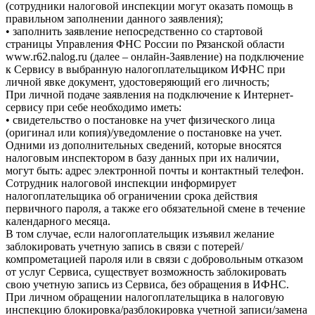
(сотрудники налоговой инспекции могут оказать помощь в
правильном заполнении данного заявления);
• заполнить заявление непосредственно со стартовой
страницы Управления ФНС России по Рязанской области
www.r62.nalog.ru (далее – онлайн-Заявление) на подключение
к Сервису в выбранную налогоплательщиком ИФНС при
личной явке документ, удостоверяющий его личность;
При личной подаче заявления на подключение к Интернет-
сервису при себе необходимо иметь:
• свидетельство о постановке на учет физического лица
(оригинал или копия)/уведомление о постановке на учет.
Одними из дополнительных сведений, которые вносятся
налоговым инспектором в базу данных при их наличии,
могут быть: адрес электронной почты и контактный телефон.
Сотрудник налоговой инспекции информирует
налогоплательщика об ограничении срока действия
первичного пароля, а также его обязательной смене в течение
календарного месяца.
В том случае, если налогоплательщик изъявил желание
заблокировать учетную запись в связи с потерей/
компрометацией пароля или в связи с добровольным отказом
от услуг Сервиса, существует возможность заблокировать
свою учетную запись из Сервиса, без обращения в ИФНС.
При личном обращении налогоплательщика в налоговую
инспекцию блокировка/разблокировка учетной записи/замена