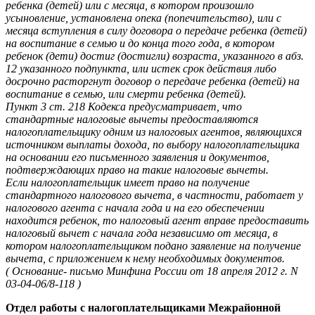
ребенка (детей) или с месяца, в котором произошло
усыновление, установлена опека (попечительство), или с
месяца вступления в силу договора о передаче ребенка (детей)
на воспитание в семью и до конца того года, в котором
ребенок (дети) достиг (достигли) возраста, указанного в абз.
12 указанного подпункта, или истек срок действия либо
досрочно расторгнут договор о передаче ребенка (детей) на
воспитание в семью, или смерти ребенка (детей).
Пункт 3 ст. 218 Кодекса предусматривает, что
стандартные налоговые вычеты предоставляются
налогоплательщику одним из налоговых агентов, являющихся
источником выплаты дохода, по выбору налогоплательщика
на основании его письменного заявления и документов,
подтверждающих право на такие налоговые вычеты.
Если налогоплательщик имеет право на получение
стандартного налогового вычета, в частности, работает у
налогового агента с начала года и на его обеспечении
находится ребенок, то налоговый агент вправе предоставить
налоговый вычет с начала года независимо от месяца, в
котором налогоплательщиком подано заявление на получение
вычета, с приложением к нему необходимых документов.
( Основание- письмо Минфина России от 18 апреля 2012 г. N
03-04-06/8-118 )
Отдел работы с налогоплательщиками Межрайонной