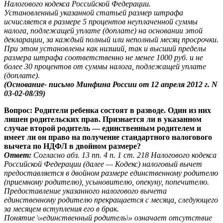
Налогового кодекса Российской Федерации.
Установленный указанной статьей размер штрафа
исчисляется в размере 5 процентов неуплаченной суммы
налога, подлежащей уплате (доплате) на основании этой
декларации, за каждый полный или неполный месяц просрочки.
При этом установлены как низший, так и высший пределы
размера штрафа соответственно не менее 1000 руб. и не
более 30 процентов от суммы налога, подлежащей уплате
(доплате).
(Основание- письмо Минфина России от 12 апреля 2012 г. N
03-02-08/39)
Вопрос: Родители ребенка состоят в разводе. Один из них
лишен родительских прав. Признается ли в указанном
случае второй родитель — единственным родителем и
имеет ли он право на получение стандартного налогового
вычета по НДФЛ в двойном размере?
Ответ:
Согласно абз. 13 пп. 4 п. 1 ст. 218 Налогового кодекса
Российской Федерации (далее — Кодекс) налоговый вычет
предоставляется в двойном размере единственному родителю
(приемному родителю), усыновителю, опекуну, попечителю.
Предоставление указанного налогового вычета
единственному родителю прекращается с месяца, следующего
за месяцем вступления его в брак.
Понятие \»единственный родитель\» означает отсутствие