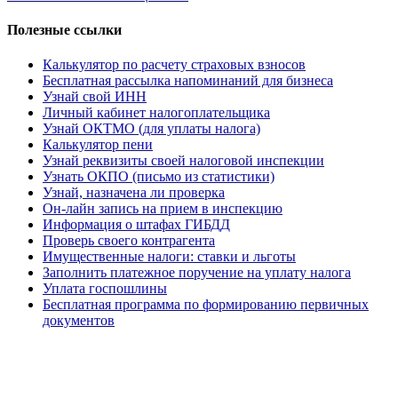
Полезные ссылки
Калькулятор по расчету страховых взносов
Бесплатная рассылка напоминаний для бизнеса
Узнай свой ИНН
Личный кабинет налогоплательщика
Узнай ОКТМО (для уплаты налога)
Калькулятор пени
Узнай реквизиты своей налоговой инспекции
Узнать ОКПО (письмо из статистики)
Узнай, назначена ли проверка
Он-лайн запись на прием в инспекцию
Информация о штафах ГИБДД
Проверь своего контрагента
Имущественные налоги: ставки и льготы
Заполнить платежное поручение на уплату налога
Уплата госпошлины
Бесплатная программа по формированию первичных
документов