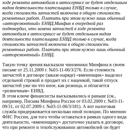
ходе ремонта автомобиля в автосервисе не будет отдельным
видом деятельности плательщика ЕНВД только в случае,
когда стоимость запчастей включена в общую стоимость
ремонтных работ. Платить при этом нужно лишь обычный
«авторемонтный» ЕНВД.
Минфин в очередной раз
подтвердил, что замена запчастей в ходе ремонта
автомобиля в автосервисе не будет отдельным видом
деятельности плательщика ЕНВД только в случае, когда
стоимость запчастей включена в общую стоимость
ремонтных работ. Платить при этом нужно лишь обычный
«авторемонтный» ЕНВД.
Такую точку зрения высказали чиновники Минфина в своем
письме от 25.11.2009 г. №03-11-06/3/276. Если стоимость
запчастей в договоре (заказе-наряде) «вмененщик» выделил
отдельной строкой и продает их с наценкой, такой отпуск
запчастей уже ни что иное, как розница, и облагается
«розничным» ЕНВД.
В этом ключе финансисты высказывались и раньше (см.,
например, Письма Минфина России от 03.02.2009 г. №03-11-
09/31, от 02.07.2009 г. №03-11-06/3/181). А вот налоговая
служба придерживается несколько иной позиции. По мнению
ФНС России, для того чтобы оставаться в рамках одного вида
деятельности, «вмененщику» достаточно указать в договоре,
что при ремонте и техобслуживании автомобилей он будет