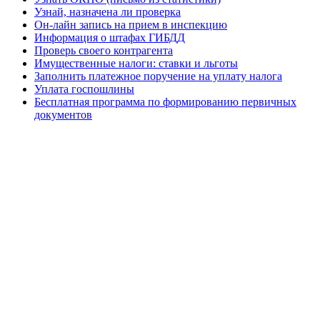
Узнай, назначена ли проверка
Он-лайн запись на прием в инспекцию
Информация о штафах ГИБДД
Проверь своего контрагента
Имущественные налоги: ставки и льготы
Заполнить платежное поручение на уплату налога
Уплата госпошлины
Бесплатная программа по формированию первичных
документов