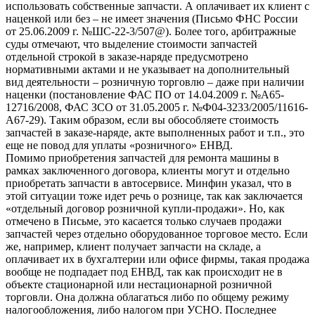
использовать собственные запчасти. А оплачивает их клиент с
наценкой или без – не имеет значения (Письмо ФНС России
от 25.06.2009 г. №ШС-22-3/507@). Более того, арбитражные
суды отмечают, что выделение стоимости запчастей
отдельной строкой в заказе-наряде предусмотрено
нормативными актами и не указывает на дополнительный
вид деятельности – розничную торговлю – даже при наличии
наценки (постановление ФАС ПО от 14.04.2009 г. №А65-
12716/2008, ФАС ЗСО от 31.05.2005 г. №Ф04-3233/2005/11616-
А67-29). Таким образом, если вы обособляете стоимость
запчастей в заказе-наряде, акте выполненных работ и т.п., это
еще не повод для уплаты «розничного» ЕНВД.
Помимо приобретения запчастей для ремонта машины в
рамках заключенного договора, клиенты могут и отдельно
приобретать запчасти в автосервисе. Минфин указал, что в
этой ситуации тоже идет речь о рознице, так как заключается
«отдельный договор розничной купли-продажи». Но, как
отмечено в Письме, это касается только случаев продажи
запчастей через отдельно оборудованное торговое место. Если
же, например, клиент получает запчасти на складе, а
оплачивает их в бухгалтерии или офисе фирмы, такая продажа
вообще не подпадает под ЕНВД, так как происходит не в
объекте стационарной или нестационарной розничной
торговли. Она должна облагаться либо по общему режиму
налогообложения, либо налогом при УСНО. Последнее