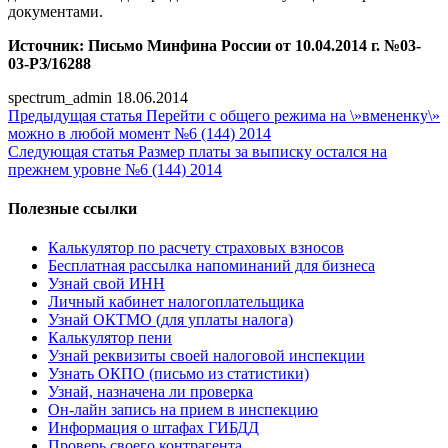
документами.
Источник: Письмо Минфина России от 10.04.2014 г. №03-
03-РЗ/16288
spectrum_admin
18.06.2014
Предыдущая статья
Перейти с общего режима на \»вмененку\»
можно в любой момент №6 (144) 2014
Следующая статья
Размер платы за выписку остался на
прежнем уровне №6 (144) 2014
Полезные ссылки
Калькулятор по расчету страховых взносов
Бесплатная рассылка напоминаний для бизнеса
Узнай свой ИНН
Личный кабинет налогоплательщика
Узнай ОКТМО (для уплаты налога)
Калькулятор пени
Узнай реквизиты своей налоговой инспекции
Узнать ОКПО (письмо из статистики)
Узнай, назначена ли проверка
Он-лайн запись на прием в инспекцию
Информация о штафах ГИБДД
Проверь своего контрагента