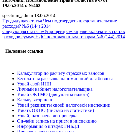
Источник: Постановление Прави-тельства РФ от
19.05.2014 г. №462
spectrum_admin
18.06.2014
Предыдущая статья
Чем подтвердить представительские
расходы? №6 (144) 2014
Следующая статья
\»Упрощенцы\» вправе включать в состав
расходов сумму НДС по оплаченным товарам №6 (144) 2014
Полезные ссылки
Калькулятор по расчету страховых взносов
Бесплатная рассылка напоминаний для бизнеса
Узнай свой ИНН
Личный кабинет налогоплательщика
Узнай ОКТМО (для уплаты налога)
Калькулятор пени
Узнай реквизиты своей налоговой инспекции
Узнать ОКПО (письмо из статистики)
Узнай, назначена ли проверка
Он-лайн запись на прием в инспекцию
Информация о штафах ГИБДД
Проверь своего контрагента