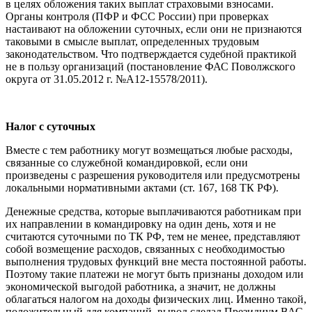
в целях обложения таких выплат страховыми взносами.
Органы контроля (ПФР и ФСС России) при проверках
настаивают на обложении суточных, если они не признаются
таковыми в смысле выплат, определенных трудовым
законодательством. Что подтверждается судебной практикой
не в пользу организаций (постановление ФАС Поволжского
округа от 31.05.2012 г. №А12-15578/2011).
Налог с суточных
Вместе с тем работнику могут возмещаться любые расходы,
связанные со служебной командировкой, если они
произведены с разрешения руководителя или предусмотрены
локальными нормативными актами (ст. 167, 168 ТК РФ).
Денежные средства, которые выплачиваются работникам при
их направлении в командировку на один день, хотя и не
считаются суточными по ТК РФ, тем не менее, представляют
собой возмещение расходов, связанных с необходимостью
выполнения трудовых функций вне места постоянной работы.
Поэтому такие платежи не могут быть признаны доходом или
экономической выгодой работника, а значит, не должны
облагаться налогом на доходы физических лиц. Именно такой,
положительный для компаний, вывод сделал Президиум ВАС