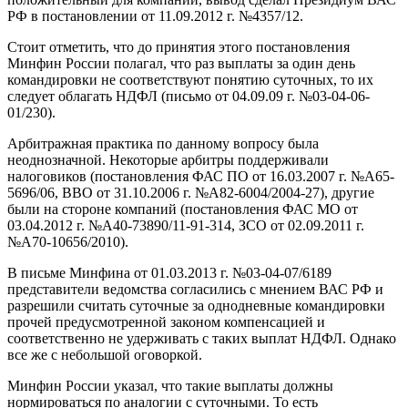
РФ в постановлении от 11.09.2012 г. №4357/12.
Стоит отметить, что до принятия этого постановления
Минфин России полагал, что раз выплаты за один день
командировки не соответствуют понятию суточных, то их
следует облагать НДФЛ (письмо от 04.09.09 г. №03-04-06-
01/230).
Арбитражная практика по данному вопросу была
неоднозначной. Некоторые арбитры поддерживали
налоговиков (постановления ФАС ПО от 16.03.2007 г. №А65-
5696/06, ВВО от 31.10.2006 г. №А82-6004/2004-27), другие
были на стороне компаний (постановления ФАС МО от
03.04.2012 г. №А40-73890/11-91-314, ЗСО от 02.09.2011 г.
№А70-10656/2010).
В письме Минфина от 01.03.2013 г. №03-04-07/6189
представители ведомства согласились с мнением ВАС РФ и
разрешили считать суточные за однодневные командировки
прочей предусмотренной законом компенсацией и
соответственно не удерживать с таких выплат НДФЛ. Однако
все же с небольшой оговоркой.
Минфин России указал, что такие выплаты должны
нормироваться по аналогии с суточными. То есть