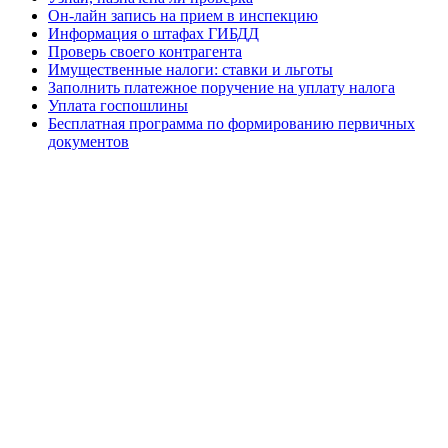
Он-лайн запись на прием в инспекцию
Информация о штафах ГИБДД
Проверь своего контрагента
Имущественные налоги: ставки и льготы
Заполнить платежное поручение на уплату налога
Уплата госпошлины
Бесплатная программа по формированию первичных
документов