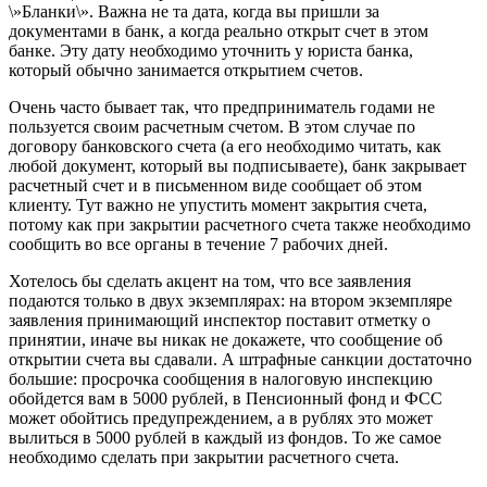
\»Бланки\». Важна не та дата, когда вы пришли за
документами в банк, а когда реально открыт счет в этом
банке. Эту дату необходимо уточнить у юриста банка,
который обычно занимается открытием счетов.
Очень часто бывает так, что предприниматель годами не
пользуется своим расчетным счетом. В этом случае по
договору банковского счета (а его необходимо читать, как
любой документ, который вы подписываете), банк закрывает
расчетный счет и в письменном виде сообщает об этом
клиенту. Тут важно не упустить момент закрытия счета,
потому как при закрытии расчетного счета также необходимо
сообщить во все органы в течение 7 рабочих дней.
Хотелось бы сделать акцент на том, что все заявления
подаются только в двух экземплярах: на втором экземпляре
заявления принимающий инспектор поставит отметку о
принятии, иначе вы никак не докажете, что сообщение об
открытии счета вы сдавали. А штрафные санкции достаточно
большие: просрочка сообщения в налоговую инспекцию
обойдется вам в 5000 рублей, в Пенсионный фонд и ФСС
может обойтись предупреждением, а в рублях это может
вылиться в 5000 рублей в каждый из фондов. То же самое
необходимо сделать при закрытии расчетного счета.