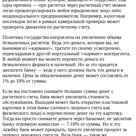
одна причина — при расчетах через расчетный счет можно
легко проконтролировать любое юридическое лицо либо
индивидуального предпринимателя. Например, налоговая
инспекция легко в рамках камеральной проверки может
проверить движения по расчетному счету.
Политика государства направлена на увеличение объема
безналичных расчетов. Ведь это деньги, которые вы, не
вынимая из \»кармана\», тратите по своему усмотрению,
перекладывая в другой виртуальный \»карман\» контрагента.
В любой момент вы можете перевести деньги из
безналичного формата в наличный. Но за это придется
заплатить банку — ведь у него должны быть эти деньги в
наличии. Цена за обналичивание денег может составлять от
1% до 10% от суммы.
Если вы постоянно снимаете большие суммы денег с
расчетного счета, банк может увеличить стоимость
обслуживания. Выходом может быть открытие пластиковой
карточки в этом банке (личного лицевого счета как
физического лица) и перечисление денег на эту карточку.
Тогда вы просто снимаете деньги через банкомат, не заплатив
банку огромную комиссию — 7-10% от суммы. Но и эту
лазейку банк может прикрыть, просто увеличив процент за
перевод денежных средств. Ведь банк — такая же