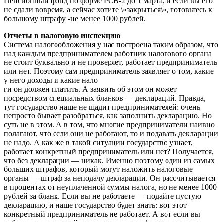
Пенсионный фонд по форме РСВ-2 до 1 марта, и если вы его
не сдали вовремя, а сейчас хотите \»закрыться\», готовьтесь к
большому штрафу -не менее 1000 рублей.
Отчеты в налоговую инспекцию
Система налогообложения у нас построена таким образом, что
над каждым предпринимателем работник налогового органа
не стоит буквально и не проверяет, работает предприниматель
или нет. Поэтому сам предприниматель заявляет о том, какие
у него доходы и какие нало
ги он должен платить. А заявить об этом он может
посредством специальных бланков — деклараций. Правда,
тут государство наше не щадит предпринимателей: очень
непросто бывает разобраться, как заполнить декларацию. Но
суть не в этом. А в том, что многие предприниматели наивно
полагают, что если они не работают, то и подавать декларации
не надо. А как же в такой ситуации государство узнает,
работает конкретный предприниматель или нет? Получается,
что без декларации — никак. Именно поэтому один из самых
больших штрафов, который могут наложить налоговые
органы — штраф за неподачу декларации. Он рассчитывается
в процентах от неуплаченной суммы налога, но не менее 1000
рублей за бланк. Если вы не работаете — подайте пустую
декларацию, и наше государство будет знать: вот этот
конкретный предприниматель не работает. А вот если вы