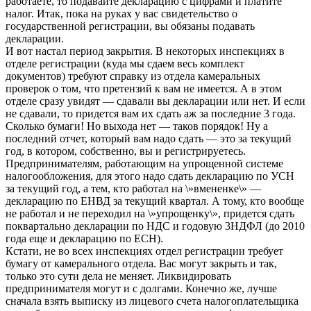
работаете, то подавайте декларацию с цифрами и платите
налог. Итак, пока на руках у вас свидетельство о
государственной регистрации, вы обязаны подавать
декларации.
И вот настал период закрытия. В некоторых инспекциях в
отделе регистрации (куда мы сдаем весь комплект
документов) требуют справку из отдела камеральных
проверок о том, что претензий к вам не имеется. А в этом
отделе сразу увидят — сдавали вы декларации или нет. И если
не сдавали, то придется вам их сдать аж за последние 3 года.
Сколько бумаги! Но выхода нет — таков порядок! Ну а
последний отчет, который вам надо сдать — это за текущий
год, в котором, собственно, вы и регистрируетесь.
Предпринимателям, работающим на упрощенной системе
налогообложения, для этого надо сдать декларацию по УСН
за текущий год, а тем, кто работал на \»вмененке\» —
декларацию по ЕНВД за текущий квартал. А тому, кто вообще
не работал и не переходил на \»упрощенку\», придется сдать
поквартально декларации по НДС и годовую 3НДФЛ (до 2010
года еще и декларацию по ЕСН).
Кстати, не во всех инспекциях отдел регистрации требует
бумагу от камерального отдела. Вас могут закрыть и так,
только это сути дела не меняет. Ликвидировать
предпринимателя могут и с долгами. Конечно же, лучше
сначала взять выписку из лицевого счета налогоплательщика