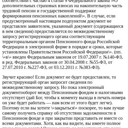
соответствии с частью 4 статьи 9 Федерального закона \»О
дополнительных страховых взносах на накопительную часть
трудовой пенсии и государственной поддержке
формирования пенсионных накоплений\». В случае, если
предусмотренный настоящим подпунктом документ не
представлен заявителем, указанный документ (содержащиеся
в нем сведения) предоставляется по межведомственному
запросу регистрирующего органа соответствующим
территориальным органом Пенсионного фонда Российской
Федерации в электронной форме в порядке и сроки, которые
установлены Правительством Российской Федерации\». (пп.
\»в\» введен Федеральным законом от 19.07.2007 г. №140-ФЗ,
в ред. Федеральных законов от 30.04.2008 г. №55-ФЗ, от
27.07.2010 г. №227-ФЗ, от 03.12.2011 г. №383-ФЗ).
Звучит красиво! Если документ не будет предоставлен, то
регистрирующий орган запросит сведения по
межведомственному запросу. Но пока электронный
документооборот между Пенсионным фондом и налоговыми
отсутствует (дай Бог, чтобы к моменту выхода в печать номера
он уже будет работать — нам всем от этого будет легче).
Поэтому если вы хотите \»закрыться\» поскорее, то вам лучше
самому получить справку об отсутствии задолженности в
Пенсионном фонде и при закрытии представить ее вместе со
всеми документами. Хотя, как вы видите, вы имеете полное