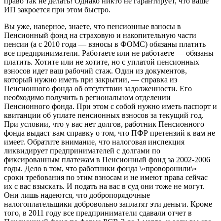
право так не делать! Однако никто не гарантирует, что ваше
ИП закроется при этом быстро.
Вы уже, наверное, знаете, что пенсионные взносы в
Пенсионный фонд на страховую и накопительную части
пенсии (а с 2010 года — взносы в ФОМС) обязаны платить
все предприниматели. Работаете или не работаете — обязаны
платить. Хотите или не хотите, но с уплатой пенсионных
взносов идет ваш рабочий стаж. Один из документов,
который нужно иметь при закрытии, — справка из
Пенсионного фонда об отсутствии задолженности. Его
необходимо получить в региональном отделении
Пенсионного фонда. При этом с собой нужно иметь паспорт и
квитанции об уплате пенсионных взносов за текущий год.
При условии, что у вас нет долгов, работник Пенсионного
фонда выдаст вам справку о том, что ПФР претензий к вам не
имеет. Обратите внимание, что налоговая инспекция
ликвидирует предпринимателей с долгами по
фиксированным платежам в Пенсионный фонд за 2002-2006
годы. Дело в том, что работники фонда \»проворонили\»
сроки требования по этим взносам и не имеют права сейчас
их с вас взыскать. И подать на вас в суд они тоже не могут.
Они лишь надеются, что добропорядочные
налогоплательщики добровольно заплатят эти деньги. Кроме
того, в 2011 году все предприниматели сдавали отчет в