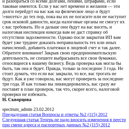
и разобраться со всеми долгами, пенями, штрафами, если
таковые имеются. Если у вас нет времени и желания — эти
долги перейдут на вас как на физическое лицо и будут
\»висеть\» до тех пор, пока вы их не погасите или не наступит
срок исковой давности, когда налоговые органы не смогут их
с вас требовать. Но и дальше они будут на вас висеть, и
налоговая инспекция никогда вам не даст справку об
отсутствии задолженности. Однако после закрытия ИП вам
будет уже труднее доказать неправильность тех или иных
начислений, добавить платежки в лицевой счет и так далее.
Обратите внимание! Закрыв свою предпринимательскую
деятельность, не спешите выбрасывать все свои бумажки,
относящиеся к вашему бизнесу. Ведь проверка как могла бы
быть, так она и будет. Правда, только за последние 3 года. Не
стоит думать, что если вас закрыли, то все, вас трогать не
будут. Как я уже говорила, вас могут проверить за последние
три года. И как только вы ликвидировались, вас сразу же
поставят в план проверок, так что, скорее всего, налоговой
проверки не избежать.
Н. Скворцова
spectrum_admin
23.02.2012
Предыдущая статья
Вопросы и ответы №2 (115) 2012
Следующая статья
Теперь не надо вносить изменения в реестр
при смене адреса и паспортных данных №2 (115) 2012