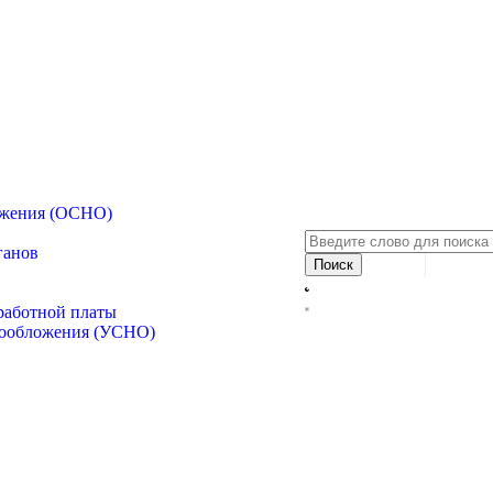
ожения (ОСНО)
ганов
аработной платы
гообложения (УСНО)