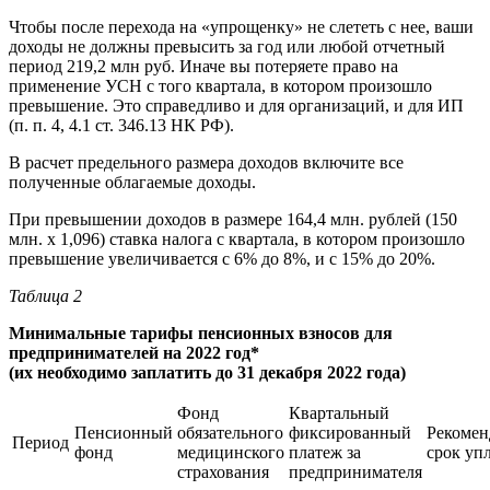
Чтобы после перехода на «упрощенку» не слететь с нее, ваши
доходы не должны превысить за год или любой отчетный
период 219,2 млн руб. Иначе вы потеряете право на
применение УСН с того квартала, в котором произошло
превышение. Это справедливо и для организаций, и для ИП
(п. п. 4, 4.1 ст. 346.13 НК РФ).
В расчет предельного размера доходов включите все
полученные облагаемые доходы.
При превышении доходов в размере 164,4 млн. рублей (150
млн. х 1,096) ставка налога с квартала, в котором произошло
превышение увеличивается с 6% до 8%, и с 15% до 20%.
Таблица
2
Минимальные тарифы пенсионных взносов для
предпринимателей на 2022 год*
(их необходимо заплатить до 31 декабря 2022 года)
Фонд
Квартальный
Пенсионный
обязательного
фиксированный
Рекоме
Период
фонд
медицинского
платеж за
срок уп
страхования
предпринимателя