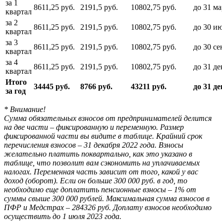
за 1
8611,25 руб.
2191,5 руб.
10802,75 руб.
до 31 ма
квартал
за 2
8611,25 руб.
2191,5 руб.
10802,75 руб.
до 30 и
квартал
за 3
8611,25 руб.
2191,5 руб.
10802,75 руб.
до 30 се
квартал
за 4
8611,25 руб.
2191,5 руб.
10802,75 руб.
до 31 де
квартал
Итого
34445 руб.
8766 руб.
43211 руб.
до 31 д
за год
* Внимание!
Сумма обязательных взносов от предпринимателей делится
на две части – фиксированную и переменную. Размер
фик
сированной части вы видите в таблице. Крайний срок
перечисления взносов – 31 декабря 2022 года. Взносы
желательно платить поквартально, как это указано в
таблице, что позволит вам сэкономить на уплачиваемых
налогах. Переменная часть зависит от того, какой
у вас
доход (оборот). Если он больше 300 000 руб. в год, то
необходимо еще доплатить пенсионные взносы – 1% от
суммы свыше 300 000 рублей. Максимальная сумма взносов в
ПФР и Медстрах – 284326 руб. Доплату взносов необходимо
осуществить до 1 июля 2023 года.