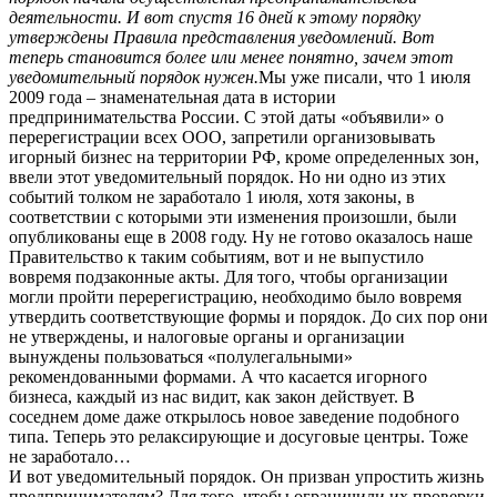
деятельности. И вот спустя 16 дней к этому порядку
утверждены Правила представления уведомлений. Вот
теперь становится более или менее понятно, зачем этот
уведомительный порядок нужен.
Мы уже писали, что 1 июля
2009 года – знаменательная дата в истории
предпринимательства России. С этой даты «объявили» о
перерегистрации всех ООО, запретили организовывать
игорный бизнес на территории РФ, кроме определенных зон,
ввели этот уведомительный порядок. Но ни одно из этих
событий толком не заработало 1 июля, хотя законы, в
соответствии с которыми эти изменения произошли, были
опубликованы еще в 2008 году. Ну не готово оказалось наше
Правительство к таким событиям, вот и не выпустило
вовремя подзаконные акты. Для того, чтобы организации
могли пройти перерегистрацию, необходимо было вовремя
утвердить соответствующие формы и порядок. До сих пор они
не утверждены, и налоговые органы и организации
вынуждены пользоваться «полулегальными»
рекомендованными формами. А что касается игорного
бизнеса, каждый из нас видит, как закон действует. В
соседнем доме даже открылось новое заведение подобного
типа. Теперь это релаксирующие и досуговые центры. Тоже
не заработало…
И вот уведомительный порядок. Он призван упростить жизнь
предпринимателям? Для того, чтобы ограничили их проверки