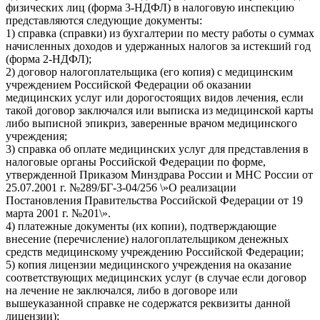
физических лиц (форма 3-НДФЛ) в налоговую инспекцию
представляются следующие документы:
1) справка (справки) из бухгалтерии по месту работы о суммах
начисленных доходов и удержанных налогов за истекший год
(форма 2-НДФЛ);
2) договор налогоплательщика (его копия) с медицинским
учреждением Российской Федерации об оказании
медицинских услуг или дорогостоящих видов лечения, если
такой договор заключался или выписка из медицинской карты
либо выписной эпикриз, заверенные врачом медицинского
учреждения;
3) справка об оплате медицинских услуг для представления в
налоговые органы Российской Федерации по форме,
утвержденной Приказом Минздрава России и МНС России от
25.07.2001 г. №289/БГ-3-04/256 \»О реализации
Постановления Правительства Российской Федерации от 19
марта 2001 г. №201\».
4) платежные документы (их копии), подтверждающие
внесение (перечисление) налогоплательщиком денежных
средств медицинскому учреждению Российской Федерации;
5) копия лицензии медицинского учреждения на оказание
соответствующих медицинских услуг (в случае если договор
на лечение не заключался, либо в договоре или
вышеуказанной справке не содержатся реквизиты данной
лицензии);