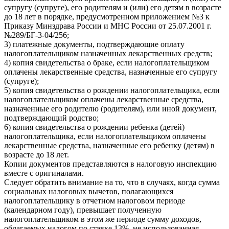
супругу (супруге), его родителям и (или) его детям в возрасте
до 18 лет в порядке, предусмотренном приложением №3 к
Приказу Минздрава России и МНС России от 25.07.2001 г.
№289/БГ-3-04/256;
3) платежные документы, подтверждающие оплату
налогоплательщиком назначенных лекарственных средств;
4) копия свидетельства о браке, если налогоплательщиком
оплачены лекарственные средства, назначенные его супругу
(супруге);
5) копия свидетельства о рождении налогоплательщика, если
налогоплательщиком оплачены лекарственные средства,
назначенные его родителю (родителям), или иной документ,
подтверждающий родство;
6) копия свидетельства о рождении ребенка (детей)
налогоплательщика, если налогоплательщиком оплачены
лекарственные средства, назначенные его ребенку (детям) в
возрасте до 18 лет.
Копии документов представляются в налоговую инспекцию
вместе с оригиналами.
Следует обратить внимание на то, что в случаях, когда сумма
социальных налоговых вычетов, полагающихся
налогоплательщику в отчетном налоговом периоде
(календарном году), превышает полученную
налогоплательщиком в этом же периоде сумму доходов,
облагаемых налогом по ставке 13%, не использованная